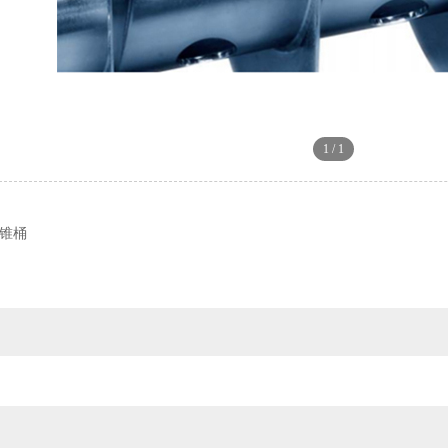
1
/
1
#锥桶