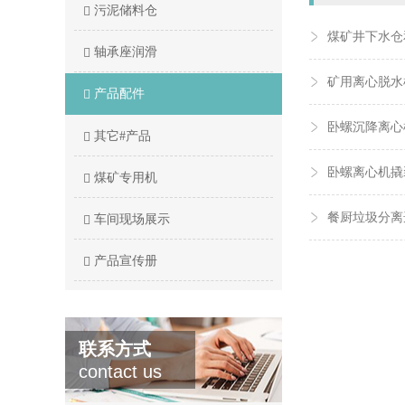
污泥储料仓
煤矿井下水仓
轴承座润滑
矿用离心脱水
产品配件
卧螺沉降离心
其它#产品
卧螺离心机撬
煤矿专用机
餐厨垃圾分离
车间现场展示
产品宣传册
联系方式
contact us