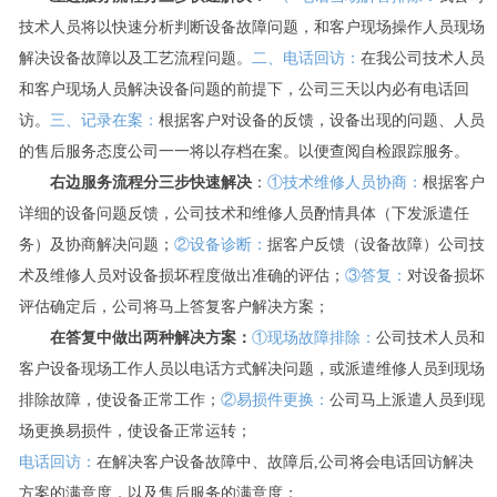
技术人员将以快速分析判断设备故障问题，和客户现场操作人员现场
解决设备故障以及工艺流程问题。
二、电话回访：
在我公司技术人员
和客户现场人员解决设备问题的前提下，公司三天以内必有电话回
访。
三、记录在案：
根据客户对设备的反馈，设备出现的问题、人员
的售后服务态度公司一一将以存档在案。以便查阅自检跟踪服务。
右边服务流程分三步快速解决
：
①技术维修人员协商：
根据客户
详细的设备问题反馈，公司技术和维修人员酌情具体（下发派遣任
务）及协商解决问题；
②设备诊断：
据客户反馈（设备故障）公司技
术及维修人员对设备损坏程度做出准确的评估；
③答复：
对设备损坏
评估确定后，公司将马上答复客户解决方案；
在答复中做出两种解决方案：
①现场故障排除：
公司技术人员和
客户设备现场工作人员以电话方式解决问题，或派遣维修人员到现场
排除故障，使设备正常工作；
②易损件更换：
公司
马上
派遣人员到现
场更换易损件，使设备正常运转；
电话回访：
在解决客户设备故障中、故障后,公司将会电话回访解决
方案的满意度，以及售后服务的满意度；