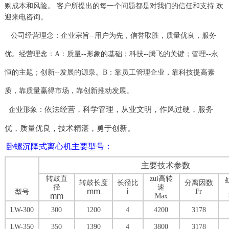
购成本和风险。 客户所提出的每一个问题都是对我们的信任和支持.欢
迎来电咨询。
公司经营理念：企业宗旨--用户为先，信誉取胜，质量优良，服务
优。经营理念：A：质量--形象的基础；科技--腾飞的关键；管理--永
恒的主题；创新--发展的源泉。B：靠员工管理企业，靠科技提高素
质，靠质量赢得市场，靠创新推动发展。
依法经营，科学管理，从业文明，作风过硬，服务
企业形象：
优，质量优良，技术精湛，勇于创新。
卧螺沉降式离心机主要型号：
主要技术参数
转鼓直
zui高转
转鼓长度
长径比
分离因数
径
速
mm
i
Fr
型号
mm
Max
LW-300
300
1200
4
4200
3178
LW-350
350
1390
4
3800
3178