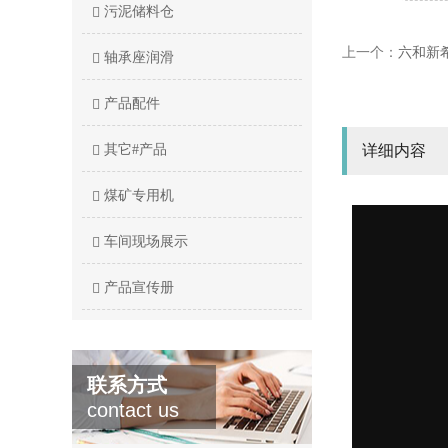
污泥储料仓
上一个：
六和新
轴承座润滑
产品配件
其它#产品
详细内容
煤矿专用机
车间现场展示
产品宣传册
联系方式
contact us