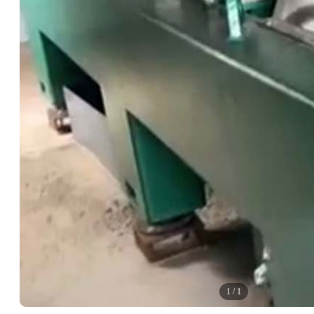
1
/
1